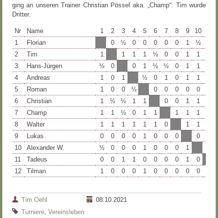
ging an unseren Trainer Christian Pössel aka. „Champ“. Tim wurde
Dritter.
Nr
Name
1
2
3
4
5
6
7
8
9
10
11
1
Florian
0
½
0
0
0
0
0
1
½
1
2
Tim
1
1
1
1
½
0
0
1
1
1
3
Hans-Jürgen
½
0
0
1
½
½
0
1
1
0
4
Andreas
1
0
1
½
0
1
0
1
1
0
5
Roman
1
0
0
½
0
0
0
0
0
1
6
Christian
1
½
½
1
1
0
0
1
1
1
7
Champ
1
1
½
0
1
1
1
1
1
1
8
Walter
1
1
1
1
1
1
0
1
1
1
9
Lukas
0
0
0
0
1
0
0
0
0
0
10
Alexander W.
½
0
0
0
1
0
0
0
1
1
11
Tadeus
0
0
1
1
0
0
0
0
1
0
12
Tilman
1
0
0
0
1
0
0
0
0
0
1
Tim Oehl
08.10.2021
Turniere
,
Vereinsleben