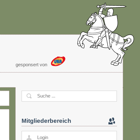
gesponsert von
Mitgliederbereich