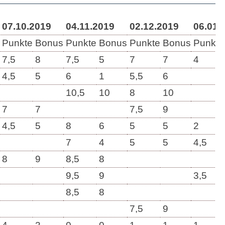
07.10.2019
04.11.2019
02.12.2019
06.01.
Punkte
Bonus
Punkte
Bonus
Punkte
Bonus
Punkte
7,5
8
7,5
5
7
7
4
4,5
5
6
1
5,5
6
10,5
10
8
10
7
7
7,5
9
4,5
5
8
6
5
5
2
7
4
5
5
4,5
8
9
8,5
8
9,5
9
3,5
8,5
8
7,5
9