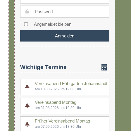
2020
03.02.2020
Angemeldet bleiben
Bonus
Punkte
Bonus
Summe
4
50
4
4
48,5
5
5
48,5
41,5
Wichtige Termine
2
37,5
5
2
2
34,5
Vereinsabend Fährgarten Johannstadt
am 10.08.2026 um 19:00 Uhr
33,5
3
25
Vereinsabend Montag
am 31.08.2026 um 19:30 Uhr
16,5
16,5
Früher Vereinsabend Montag
am 07.09.2026 um 18:30 Uhr