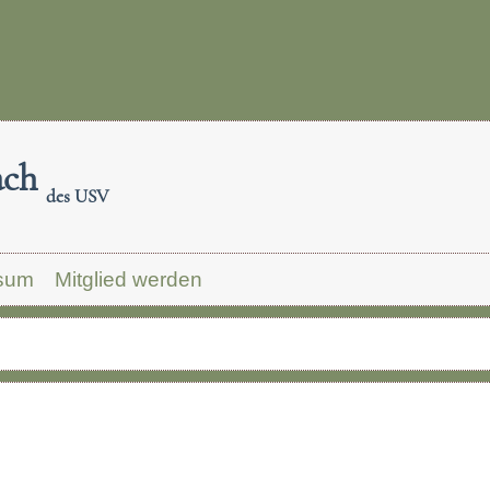
ach
des USV
sum
Mitglied werden