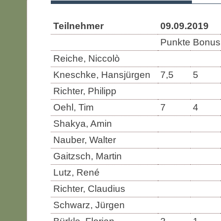
Teilnehmer
09.09.2019
Punkte
Bonus
Reiche, Niccolò
Kneschke, Hansjürgen
7,5
5
Richter, Philipp
Oehl, Tim
7
4
Shakya, Amin
Nauber, Walter
Gaitzsch, Martin
Lutz, René
Richter, Claudius
Schwarz, Jürgen