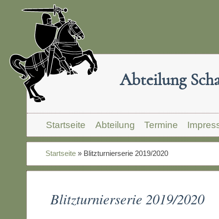
Abteilung Sch
Startseite
Abteilung
Termine
Impres
Startseite
»
Blitzturnierserie 2019/2020
Blitzturnierserie 2019/2020