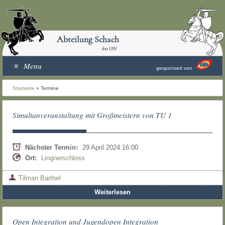
Abteilung Schach
des USV
Menu
gesponsert von
Startseite
»
Termine
Simultanveranstaltung mit Großmeistern von TU 1
Nächster Termin:
29 April 2024 16:00
Ort:
Lingnerschloss
Tilman Barthel
Weiterlesen
Open Integration und Jugendopen Integration