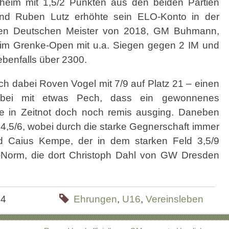
eim mit 1,5/2 Punkten aus den beiden Partien
nd Ruben Lutz erhöhte sein ELO-Konto in der
den Deutschen Meister von 2018, GM Buhmann,
 beim Grenke-Open mit u.a. Siegen gegen 2 IM und
benfalls über 2300.
dabei Roven Vogel mit 7/9 auf Platz 21 – einen
abei mit etwas Pech, dass ein gewonnenes
e in Zeitnot doch noch remis ausging. Daneben
,5/6, wobei durch die starke Gegnerschaft immer
d Caius Kempe, der in dem starken Feld 3,5/9
-Norm, die dort Christoph Dahl von GW Dresden
24
Ehrungen
,
U16
,
Vereinsleben