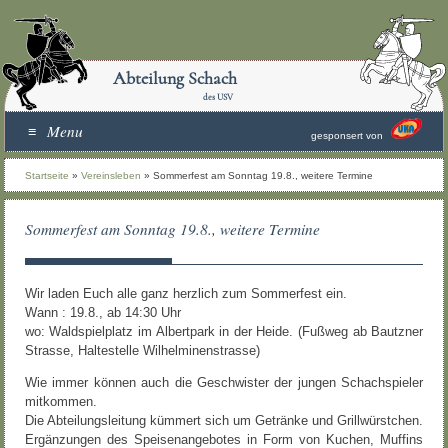
Abteilung Schach
des USV
Menu
gesponsert von
Startseite
»
Vereinsleben
»
Sommerfest am Sonntag 19.8., weitere Termine
Sommerfest am Sonntag 19.8., weitere Termine
Wir laden Euch alle ganz herzlich zum Sommerfest ein.
Wann : 19.8., ab 14:30 Uhr
wo: Waldspielplatz im Albertpark
in der Heide. (Fußweg ab Bautzner
Strasse, Haltestelle Wilhelminenstrasse)
Wie immer können auch die Geschwister der jungen Schachspieler
mitkommen.
Die Abteilungsleitung kümmert sich um Getränke und Grillwürstchen.
Ergänzungen des Speisenangebotes in Form von Kuchen, Muffins