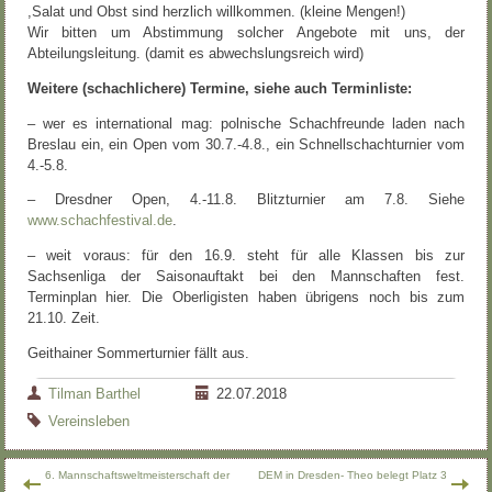
,Salat und Obst sind herzlich willkommen. (kleine Mengen!)
Wir bitten um Abstimmung solcher Angebote mit uns, der
Abteilungsleitung. (damit es abwechslungsreich wird)
Weitere (schachlichere) Termine, siehe auch Terminliste:
– wer es international mag: polnische Schachfreunde laden nach
Breslau ein, ein Open vom 30.7.-4.8., ein Schnellschachturnier vom
4.-5.8.
– Dresdner Open, 4.-11.8. Blitzturnier am 7.8. Siehe
www.schachfestival.de
.
– weit voraus: für den 16.9. steht für alle Klassen bis zur
Sachsenliga der Saisonauftakt bei den Mannschaften fest.
Terminplan hier. Die Oberligisten haben übrigens noch bis zum
21.10. Zeit.
Geithainer Sommerturnier fällt aus.
Tilman Barthel
22.07.2018
Vereinsleben
6. Mannschaftsweltmeisterschaft der
DEM in Dresden- Theo belegt Platz 3