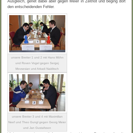
Ausgleich, geriet dabei aber gegen Meier in Zeitnot und beging dort
den entscheidenden Fehler.
unsere Bretter 1 und 2 mit Hans Möhn
und Roven Vogel gegen Sergej
Movsesian und Arkadi Naiditsch
unsere Bretter 3 und 4 mit Maximilian
Neef und Theo Gungl gegen Georg Meier
und Jan Gustafsson