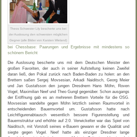
Theos Schwester Lily bescherte uns bei
der Auslosung den schwersten möglichen
Gegner (alle Bilder von Karsten Wieland)
bei Chessbase: Paarungen und Ergebnisse mit mindestens so
schönem Bericht
Die Auslosung bescherte uns mit dem Deutschen Meister den
großen Favoriten, der auch in seiner Aufstellung keinen Zweifel
daran ließ, den Pokal zurück nach Baden-Baden zu holen: an den
Brettern saßen Sergej Movsesian, Arkadi Naiditsch, Georg Meier
und Jan Gustafsson den jungen Dresdnern Hans Möhn, Roven
Vogel, Maximilian Neef und Theo Gungl gegenüber. Schon ausgangs
der Eröffnung gab es an mehreren Brettern Vorteile für die OSG.
Movsesian wandelte gegen Möhn letztlich seinen Raumvorteil in
entscheidenden Bauernvorteil um. Gustafsson hatte nach
Leichtfigurenabtausch wesentlich bessere Figurenstellung und
Bauernstruktur und erhöhte auf 2:0. Verwickelter war das Spiel von
Naiditsch, mit Vorstoß seines e-Bauern gewann er die Qualität und
siegte gegen Vogel. Neef hatte als einziger Dresdner lange