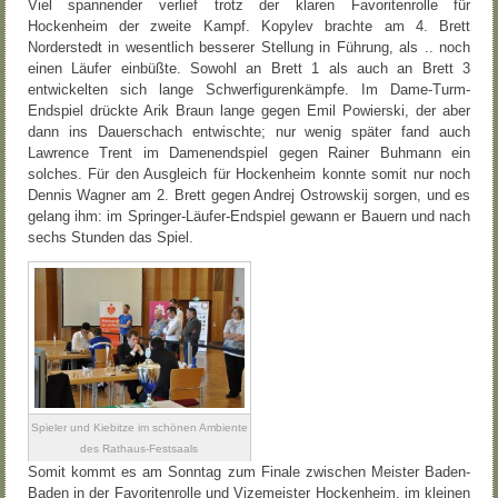
Viel spannender verlief trotz der klaren Favoritenrolle für
Hockenheim der zweite Kampf. Kopylev brachte am 4. Brett
Norderstedt in wesentlich besserer Stellung in Führung, als .. noch
einen Läufer einbüßte. Sowohl an Brett 1 als auch an Brett 3
entwickelten sich lange Schwerfigurenkämpfe. Im Dame-Turm-
Endspiel drückte Arik Braun lange gegen Emil Powierski, der aber
dann ins Dauerschach entwischte; nur wenig später fand auch
Lawrence Trent im Damenendspiel gegen Rainer Buhmann ein
solches. Für den Ausgleich für Hockenheim konnte somit nur noch
Dennis Wagner am 2. Brett gegen Andrej Ostrowskij sorgen, und es
gelang ihm: im Springer-Läufer-Endspiel gewann er Bauern und nach
sechs Stunden das Spiel.
Spieler und Kiebitze im schönen Ambiente
des Rathaus-Festsaals
Somit kommt es am Sonntag zum Finale zwischen Meister Baden-
Baden in der Favoritenrolle und Vizemeister Hockenheim, im kleinen