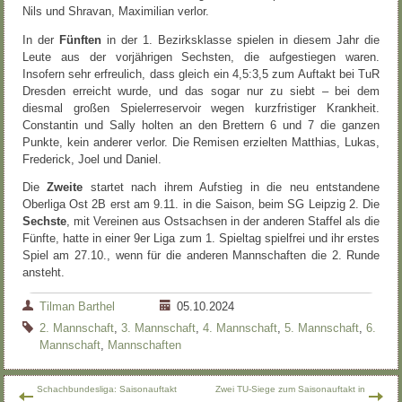
Nils und Shravan, Maximilian verlor.
In der
Fünften
in der 1. Bezirksklasse spielen in diesem Jahr die
Leute aus der vorjährigen Sechsten, die aufgestiegen waren.
Insofern sehr erfreulich, dass gleich ein 4,5:3,5 zum Auftakt bei TuR
Dresden erreicht wurde, und das sogar nur zu siebt – bei dem
diesmal großen Spielerreservoir wegen kurzfristiger Krankheit.
Constantin und Sally holten an den Brettern 6 und 7 die ganzen
Punkte, kein anderer verlor. Die Remisen erzielten Matthias, Lukas,
Frederick, Joel und Daniel.
Die
Zweite
startet nach ihrem Aufstieg in die neu entstandene
Oberliga Ost 2B erst am 9.11. in die Saison, beim SG Leipzig 2. Die
Sechste
, mit Vereinen aus Ostsachsen in der anderen Staffel als die
Fünfte, hatte in einer 9er Liga zum 1. Spieltag spielfrei und ihr erstes
Spiel am 27.10., wenn für die anderen Mannschaften die 2. Runde
ansteht.
Tilman Barthel
05.10.2024
2. Mannschaft
,
3. Mannschaft
,
4. Mannschaft
,
5. Mannschaft
,
6.
Mannschaft
,
Mannschaften
Schachbundesliga: Saisonauftakt
Zwei TU-Siege zum Saisonauftakt in