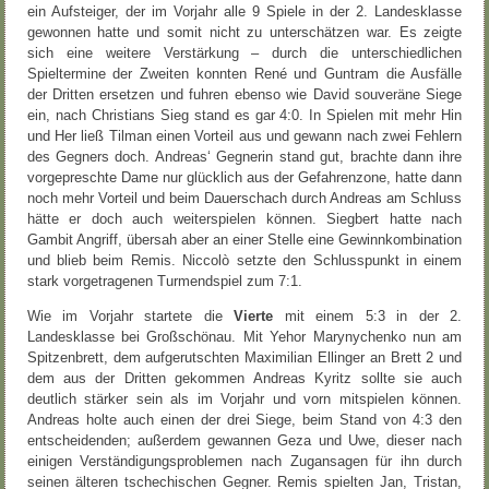
ein Aufsteiger, der im Vorjahr alle 9 Spiele in der 2. Landesklasse
gewonnen hatte und somit nicht zu unterschätzen war. Es zeigte
sich eine weitere Verstärkung – durch die unterschiedlichen
Spieltermine der Zweiten konnten René und Guntram die Ausfälle
der Dritten ersetzen und fuhren ebenso wie David souveräne Siege
ein, nach Christians Sieg stand es gar 4:0. In Spielen mit mehr Hin
und Her ließ Tilman einen Vorteil aus und gewann nach zwei Fehlern
des Gegners doch. Andreas‘ Gegnerin stand gut, brachte dann ihre
vorgepreschte Dame nur glücklich aus der Gefahrenzone, hatte dann
noch mehr Vorteil und beim Dauerschach durch Andreas am Schluss
hätte er doch auch weiterspielen können. Siegbert hatte nach
Gambit Angriff, übersah aber an einer Stelle eine Gewinnkombination
und blieb beim Remis. Niccolò setzte den Schlusspunkt in einem
stark vorgetragenen Turmendspiel zum 7:1.
Wie im Vorjahr startete die
Vierte
mit einem 5:3 in der 2.
Landesklasse bei Großschönau. Mit Yehor Marynychenko nun am
Spitzenbrett, dem aufgerutschten Maximilian Ellinger an Brett 2 und
dem aus der Dritten gekommen Andreas Kyritz sollte sie auch
deutlich stärker sein als im Vorjahr und vorn mitspielen können.
Andreas holte auch einen der drei Siege, beim Stand von 4:3 den
entscheidenden; außerdem gewannen Geza und Uwe, dieser nach
einigen Verständigungsproblemen nach Zugansagen für ihn durch
seinen älteren tschechischen Gegner. Remis spielten Jan, Tristan,