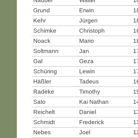
Nauber
Walter
1
Grund
Erwin
1
Kehr
Jürgen
1
Schimke
Christoph
1
Noack
Mario
1
Soltmann
Jan
1
Gal
Geza
1
Schüring
Lewin
1
Häßler
Tadeus
1
Radeke
Timothy
1
Sato
Kai Nathan
1
Reichelt
Daniel
1
Schmidt
Frederick
1
Nebes
Joel
1