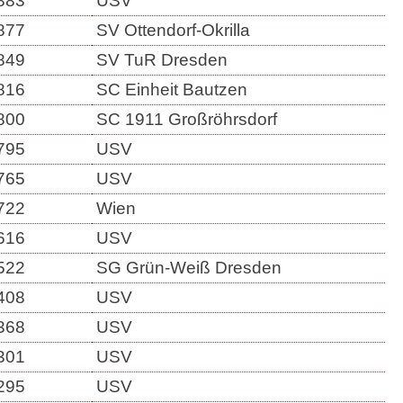
883
USV
877
SV Ottendorf-Okrilla
849
SV TuR Dresden
816
SC Einheit Bautzen
800
SC 1911 Großröhrsdorf
795
USV
765
USV
722
Wien
616
USV
522
SG Grün-Weiß Dresden
408
USV
368
USV
301
USV
295
USV