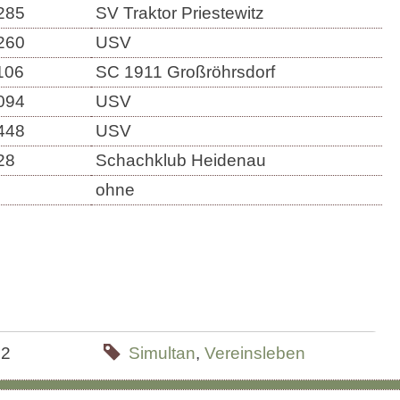
285
SV Traktor Priestewitz
260
USV
106
SC 1911 Großröhrsdorf
094
USV
448
USV
28
Schachklub Heidenau
ohne
22
Simultan
,
Vereinsleben