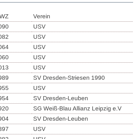
WZ
Verein
090
USV
082
USV
064
USV
060
USV
013
USV
989
SV Dresden-Striesen 1990
955
USV
954
SV Dresden-Leuben
920
SG Weiß-Blau Allianz Leipzig e.V
904
SV Dresden-Leuben
897
USV