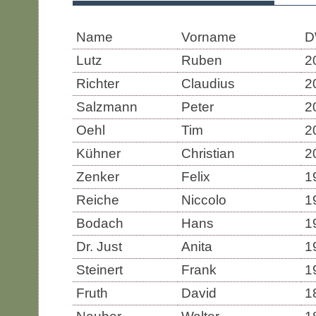
Name
Vorname
D
Lutz
Ruben
2
Richter
Claudius
2
Salzmann
Peter
2
Oehl
Tim
2
Kühner
Christian
2
Zenker
Felix
1
Reiche
Niccolo
1
Bodach
Hans
1
Dr. Just
Anita
1
Steinert
Frank
1
Fruth
David
1