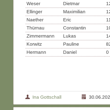
Weser
Dietmar
1
Ellinger
Maximilian
1
Naether
Eric
1
Thürnau
Constantin
1
Zimmermann
Lukas
1
Korwitz
Pauline
8
Hermann
Daniel
0
Ina Gottschall
30.06.20