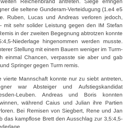
weiten Reichenbrand antreten. Siege erringen
ner die seltene Gunderam-Verteidugung (1.e4 e5
te. Ruben, Lucas und Andreas verloren jedoch,
mit sehr solider Leistung gegen den IM Stefan
Remis in der zweiten Begegnung abtrotzen konnte
,5:4,5-Niederlage hingenommen werden musste.
chterer Stellung mit einem Bauern weniger im Turm-
ch einmal Chancen, verpasste sie aber und gab
und Springer gegen Turm remis.
e vierte Mannschaft konnte nur zu siebt antreten,
gner war Absteiger und Aufstiegskandidat
esden-Leuben. Andreas und Boris konnten
winnen, während Caius und Julian ihre Partien
rloren. Bei Remisen von Siegbert, Rene und Jan
b das kampflose Brett den Ausschlag zur 3,5:4,5-
ederlage.