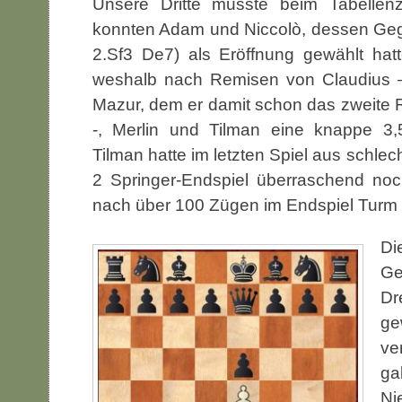
Unsere Dritte musste beim Tabellenz
konnten Adam und Niccolò, dessen Geg
2.Sf3 De7) als Eröffnung gewählt hat
weshalb nach Remisen von Claudius – 
Mazur, dem er damit schon das zweite 
-, Merlin und Tilman eine knappe 3
Tilman hatte im letzten Spiel aus schle
2 Springer-Endspiel überraschend no
nach über 100 Zügen im Endspiel Turm 
Di
Ge
Dr
ge
ve
ga
Ni