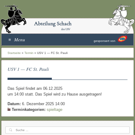
Abteilung Schach
des USV
Menu
gesponsert von
Startseite
»
Termin
»
USV 1 — FC St. Pauli
USV 1 — FC St. Pauli
Das Spiel findet am 06.12.2025
um 14:00 statt. Das Spiel wird zu Hause ausgetragen!
Datum:
6. Dezember 2025 14:00
Terminkategorien:
spieltage